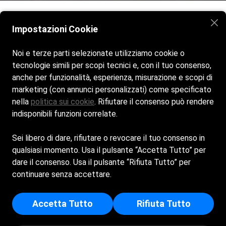
Impostazioni Cookie
Home
La spiaggia
Bar e Ristorante
Attività ed Eventi
Galleria
Contatti
Noi e terze parti selezionate utilizziamo cookie o
tecnologie simili per scopi tecnici e, con il tuo consenso,
anche per funzionalità, esperienza, misurazione e scopi di
Spiaggia aperta tutti i giorni dalle 8:00 alle 19:00
marketing (con annunci personalizzati) come specificato
Bar & Ristorante aperti dal lunedì al giovedì dalle 8:00 alle
nella
politica sui cookie
. Rifiutare il consenso può rendere
20:00 week end dalle 8:00 alle 00:00
indisponibili funzioni correlate.
Privacy Policy
Sei libero di dare, rifiutare o revocare il tuo consenso in
qualsiasi momento. Usa il pulsante “Accetta Tutto” per
Certificazioni
Cookie Policy
dare il consenso. Usa il pulsante “Rifiuta Tutto” per
Uni/pdr 125:2022
continuare senza accettare.
ALESSIA S.N.C. DI GUIDO CATERINA E CEPOLLINA ALESSIA
- Sede Legale: LUNGOMARE GENERALE ARMANDO DIAZ -
Accetta Tutto
Rifiuta Tutto
17023 - CERIALE (SV) - Iscritta al registro delle imprese di