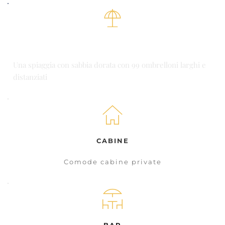
AMPIA SPIAGGIA
Una spiaggia con sabbia dorata con 99 ombrelloni larghi e
distanziati
CABINE
Comode cabine private
BAR