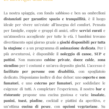
La nostra spiaggia, con fondo sabbioso e ben 99 ombrelloni
distanziati per garantire spazio e tranquillità
, è il luogo
ideale per vivere un’estate all’insegna del comfort. Pensata
per famiglie, coppie e gruppi di amici, offre
servizi curati
e
un’atmosfera accogliente per tutte le età. I bambini trovano
divertimento ogni giorno grazie a
giochi disponibili per tutta
la stagione
e a un programma di
animazione dedicata
. Per i
più avventurosi, è disponibile il
noleggio di canoe, SUP e
pattini
. Non mancano
cabine private
,
docce calde
,
zona
stendino
per i costumi e un’area deposito giochi. L’accesso è
facilitato per persone con disabilità
, con spogliatoio
dedicato. Disponiamo inoltre di due dehor: uno
coperto e non
fumatori
, e uno
esterno per fumatori
, per soddisfare le
esigenze di tutti. A completare l’esperienza, il nostro
bar e
ristorante
propone una cucina gustosa e varia:
insalate,
panini, toast, piadine
, cocktail e piattini da aperitivo, e
un’ottima
cucina di pesce
, con
opzioni vegetariane
. Su